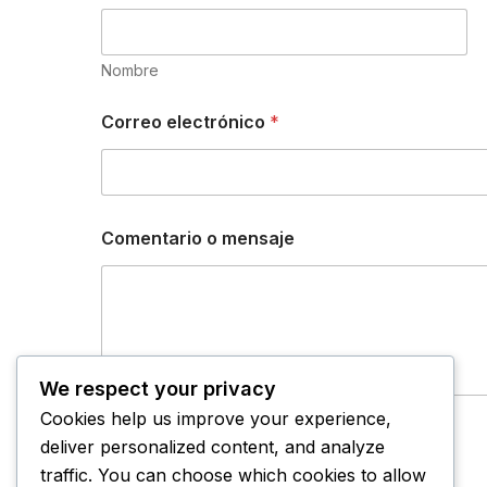
Nombre
o
Correo electrónico
*
C
o
r
r
e
o
Comentario o mensaje
C
o
m
e
n
t
a
We respect your privacy
r
i
Cookies help us improve your experience,
o
Enviar
deliver personalized content, and analyze
traffic. You can choose which cookies to allow