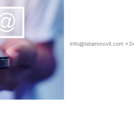
info@latammovil.com +34